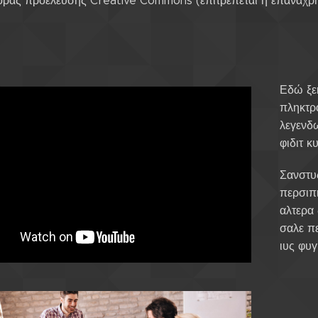
οράς προέλευσης Creative Commons (επιτρέπεται η επαναχ
Εδώ ξεκ
πληκτρ
λεγενδ
φιδιτ κ
Σανστυς
περσιπι
αλτερα
σαλε πε
ιυς φυ