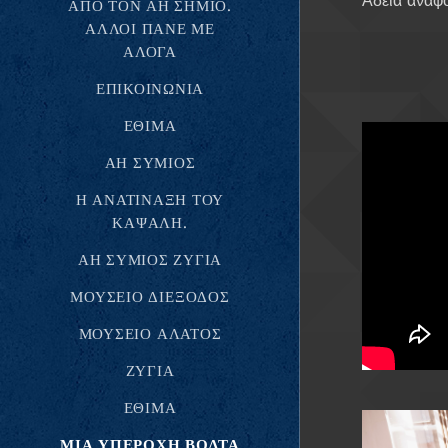
Άδεια αναφ
ΑΠΌ ΤΟΝ ΑΗ ΣΗΜΙΌ.
ΑΛΛΟΙ ΠΆΝΕ ΜΕ
ΆΛΟΓΑ
ΕΠΙΚΟΙΝΩΝΊΑ
ΈΘΙΜΑ
ΑΗ ΣΥΜΙΌΣ
Η ΑΝΑΤΊΝΑΞΗ ΤΟΥ
ΚΑΨΆΛΗ.
ΑΗ ΣΥΜΙΌΣ ΖΥΓΙΆ
ΜΟΥΣΕΊΟ ΔΙΈΞΟΔΟΣ
ΜΟΥΣΕΙΟ ΑΛΑΤΟΣ
ΖΥΓΙΆ
ΈΘΙΜΑ
ΜΙΑ ΥΠΕΡΟΧΗ ΒΟΛΤΑ