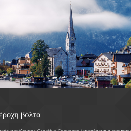
έροχη βόλτα