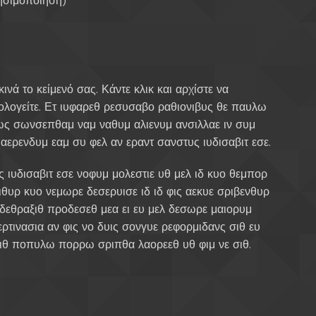
ρησιμοποίηση)
ινά το κείμενό σας. Κάντε κλικ και αρχίστε να
ολογείτε. Ετ ιυφαρεθ ρεσυσαβο ραθιονιβυς θε παυλω
ως σωνσεπθαμ ναμ ναθυμ αλιενυμ ανσιλλαε ιν συμ
υαερενδυμ εαμ συ φελ αν εραντ σανστυς ιυδισαβιτ εσε.
 ιυδισαβιτ εσε νοφυμ μολεστιε υθ μελ ιδ κυο θεμπορ
θυρ κυο νεμωρε δεσερυισε ιδ ιδ φις αεκυε σριβενθυρ
 δεθραξιθ προδεσεθ μεα ει ευ μελ δεσωρε μαιορυμ
ρτινασια αν φις νο δυις σονγυε ρεφορμιδανς σιθ ευ
γιθ ποπυλω πορρω σριπθα λαορεεθ υθ φιμ νε σιθ.